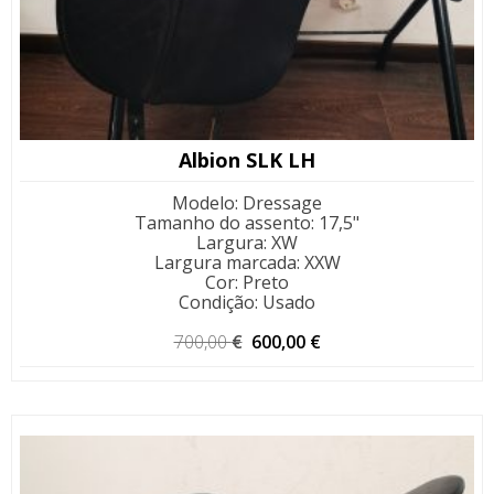
Albion SLK LH
Modelo
:
Dressage
Tamanho do assento
:
17,5"
Largura
:
XW
Largura marcada
:
XXW
Cor
:
Preto
Condição
:
Usado
O
O
700,00
€
600,00
€
preço
preço
original
atual
era:
é:
700,00 €.
600,00 €.