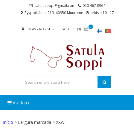
Skip
Skip
satulasoppi@gmail.com
050 467 8964
to
to
Pyyppöläntie 219, 40950 Muurame
arkisin 10 - 17
navigation
content
0
LOGIN / REGISTER
WISHLIST(0)
Valikko
Início
> Largura marcada > XXW