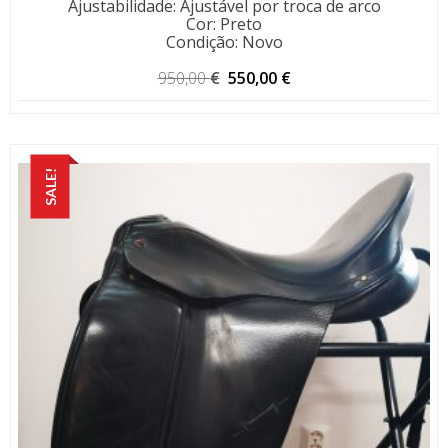
Ajustabilidade
:
Ajustável por troca de arco
Cor
:
Preto
Condição
:
Novo
O
O
950,00
€
550,00
€
preço
preço
original
atual
era:
é:
950,00 €.
550,00 €.
SALE!