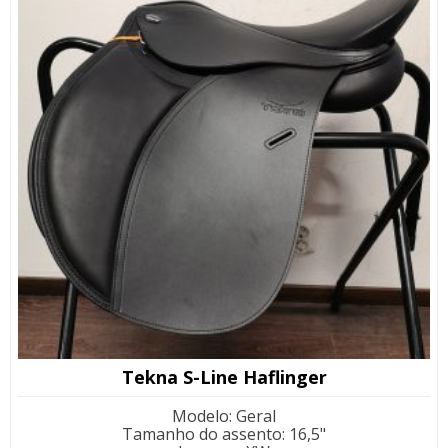
Tekna S-Line Haflinger
Modelo
:
Geral
Tamanho do assento
:
16,5"