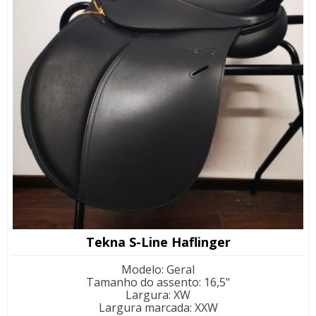
Tekna S-Line Haflinger
Modelo
:
Geral
Tamanho do assento
:
16,5"
Largura
:
XW
Largura marcada
:
XXW