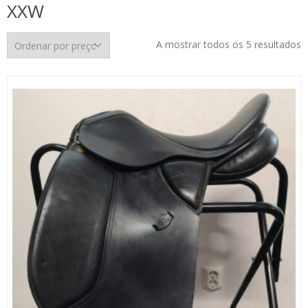
XXW
O
A mostrar todos os 5 resultados
p
p
m
p
m