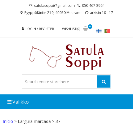
Skip
Skip
satulasoppi@gmail.com
050 467 8964
to
to
Pyyppöläntie 219, 40950 Muurame
arkisin 10 - 17
navigation
content
0
LOGIN / REGISTER
WISHLIST(0)
Valikko
Início
> Largura marcada > 37