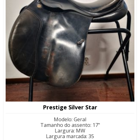
Prestige Silver Star
Modelo
:
Geral
Tamanho do assento
:
17"
Largura
:
MW
Largura marcada
:
35