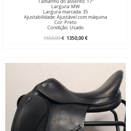
Tamanho do assento
:
17"
Largura
:
MW
Largura marcada
:
35
Ajustabilidade
:
Ajustável com máquina
Cor
:
Preto
Condição
:
Usado
O
O
1550,00
€
1350,00
€
preço
preço
original
atual
era:
é:
1550,00 €.
1350,00 €.