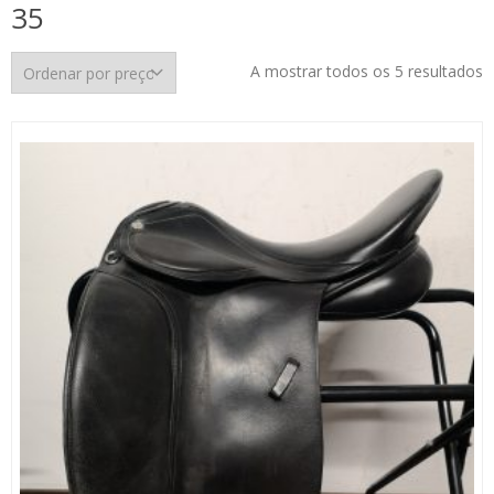
35
O
A mostrar todos os 5 resultados
p
p
m
p
m