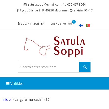
Skip
Skip
satulasoppi@gmail.com
050 467 8964
to
to
Pyyppöläntie 219, 40950 Muurame
arkisin 10 - 17
navigation
content
0
LOGIN / REGISTER
WISHLIST(0)
Valikko
Início
> Largura marcada > 35