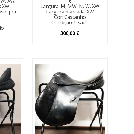
 W, XW
16"
:
XW
Largura
:
M, MW, N, W, XW
ável por
Largura marcada
:
XW
Cor
:
Castanho
Condição
:
Usado
do
300,00
€