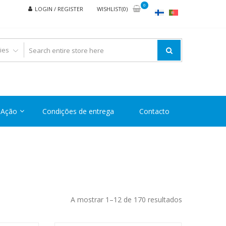
0
LOGIN / REGISTER
WISHLIST(0)
Ação
Condições de entrega
Contacto
Ordenado
A mostrar 1–12 de 170 resultados
por
preço: