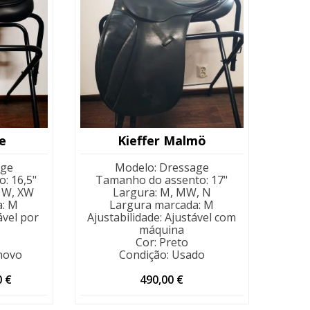
e
Kieffer Malmö
age
Modelo
:
Dressage
o
:
16,5"
Tamanho do assento
:
17"
 W, XW
Largura
:
M, MW, N
a
:
M
Largura marcada
:
M
ável por
Ajustabilidade
:
Ajustável com
máquina
Cor
:
Preto
novo
Condição
:
Usado
O
0
€
490,00
€
preço