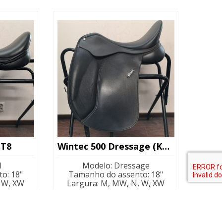
al
atual
é:
 €.
490,00 €.
 T8
Wintec 500 Dressage (Kopio)
l
Modelo
:
Dressage
to
:
18"
Tamanho do assento
:
18"
 W, XW
Largura
:
M, MW, N, W, XW
a
:
W
Largura marcada
:
XW
ável por
Ajustabilidade
:
Ajustável por
troca de arco
Cor
:
Preto