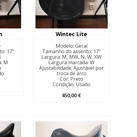
n
Wintec Lite
o
Modelo
:
Geral
to
:
17"
Tamanho do assento
:
17"
N
Largura
:
M, MW, N, W, XW
a
:
M
Largura marcada
:
W
o
Ajustabilidade
:
Ajustável por
do
troca de arco
Cor
:
Preto
Condição
:
Usado
450,00
€