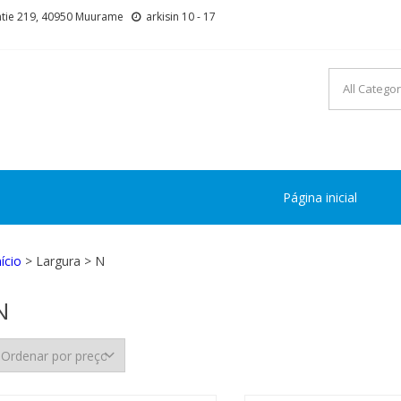
tie 219, 40950 Muurame
arkisin 10 - 17
Página inicial
nício
> Largura > N
N