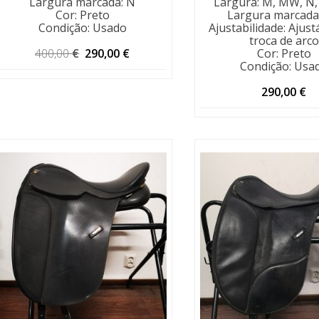
Largura marcada
:
N
Largura
:
M, MW, N,
Cor
:
Preto
Largura marcada
Condição
:
Usado
Ajustabilidade
:
Ajust
troca de arco
O
O
400,00
€
290,00
€
Cor
:
Preto
Condição
:
Usa
preço
preço
original
atual
290,00
€
era:
é:
400,00 €.
290,00 €.