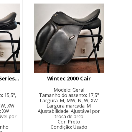
menor
para
maior
Kent & Masters S-Series Jump 16″ (Kopio)
Wintec 2000 Cair
o
Modelo
:
Geral
o
:
15,5",
Tamanho do assento
:
17,5"
Largura
:
M, MW, N, W, XW
 W, XW
Largura marcada
:
M
:
XW
Ajustabilidade
:
Ajustável por
ável por
troca de arco
Cor
:
Preto
anho
Condição
:
Usado