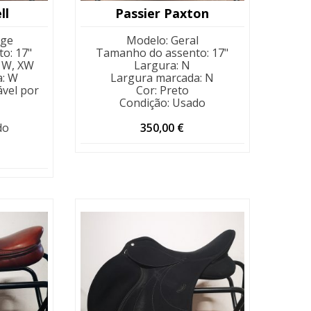
ll
Passier Paxton
age
Modelo
:
Geral
to
:
17"
Tamanho do assento
:
17"
 W, XW
Largura
:
N
a
:
W
Largura marcada
:
N
ável por
Cor
:
Preto
Condição
:
Usado
do
350,00
€