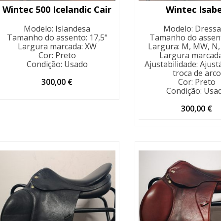
Wintec 500 Icelandic Cair
Wintec Isabe
Modelo
:
Islandesa
Modelo
:
Dress
Tamanho do assento
:
17,5"
Tamanho do assen
Largura marcada
:
XW
Largura
:
M, MW, N,
Cor
:
Preto
Largura marcad
Condição
:
Usado
Ajustabilidade
:
Ajust
troca de arco
300,00
€
Cor
:
Preto
Condição
:
Usa
300,00
€