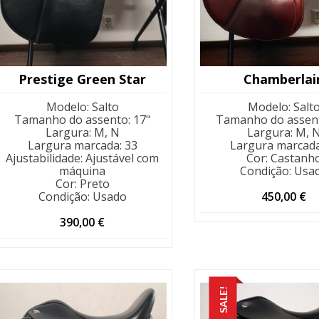
Prestige Green Star
Chamberlai
Modelo
:
Salto
Modelo
:
Salt
Tamanho do assento
:
17"
Tamanho do assen
Largura
:
M, N
Largura
:
M, 
Largura marcada
:
33
Largura marcad
Ajustabilidade
:
Ajustável com
Cor
:
Castanh
máquina
Condição
:
Usa
Cor
:
Preto
Condição
:
Usado
450,00
€
390,00
€
SALE!