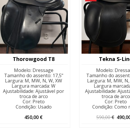
Thorowgood T8
Tekna S-Lin
Modelo
:
Dressage
Modelo
:
Dress
Tamanho do assento
:
17,5"
Tamanho do assent
Largura
:
M, MW, N, W, XW
Largura
:
M, MW, N,
Largura marcada
:
W
Largura marcad
Ajustabilidade
:
Ajustável por
Ajustabilidade
:
Ajust
troca de arco
troca de arco
Cor
:
Preto
Cor
:
Preto
Condição
:
Usado
Condição
:
Como 
O
450,00
€
590,00
€
490,0
preço