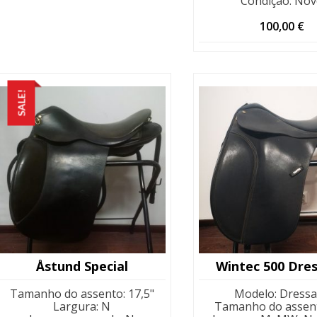
Condição
:
Nov
100,00
€
SALE!
Åstund Special
Wintec 500 Dre
Tamanho do assento
:
17,5"
Modelo
:
Dress
Largura
:
N
Tamanho do assen