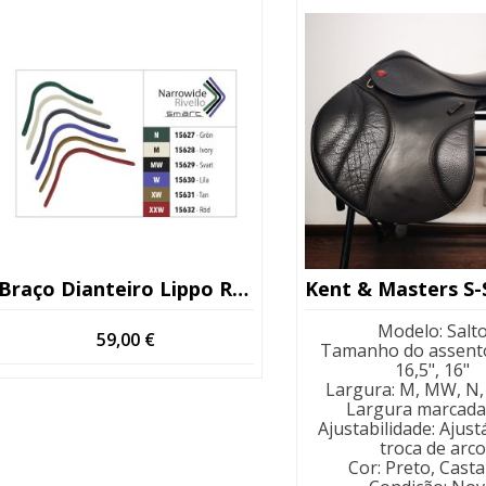
Braço Dianteiro Lippo Rivello
Modelo
:
Salt
59,00
€
Tamanho do assent
16,5", 16"
Largura
:
M, MW, N,
Largura marcada
Ajustabilidade
:
Ajust
troca de arco
Cor
:
Preto, Cast