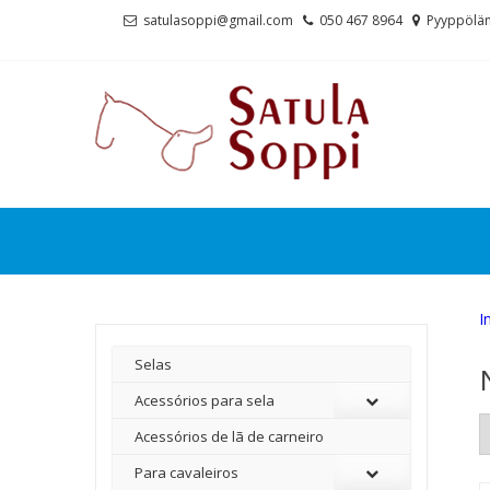
Skip
Skip
satulasoppi@gmail.com
050 467 8964
Pyyppölän
to
to
navigation
content
I
Selas
Acessórios para sela
Acessórios de lã de carneiro
Para cavaleiros