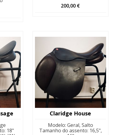
o
200,00
€
ssage
Claridge House
age
Modelo
:
Geral, Salto
to
:
18"
Tamanho do assento
:
16,5",