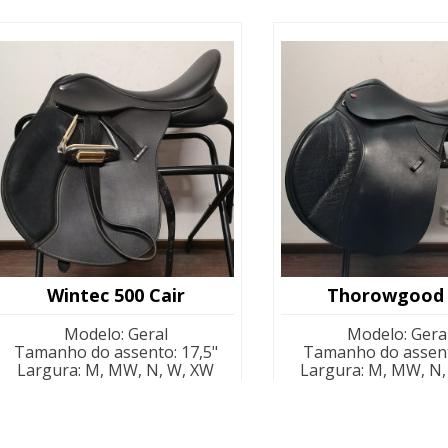
origin
era:
590,00
Wintec 500 Cair
Thorowgood
Modelo
:
Geral
Modelo
:
Gera
Tamanho do assento
:
17,5"
Tamanho do assen
Largura
:
M, MW, N, W, XW
Largura
:
M, MW, N,
Largura marcada
:
M
Largura marcad
Ajustabilidade
:
Ajustável por
Ajustabilidade
:
Ajust
troca de arco
troca de arco
Cor
:
Preto
Cor
:
Preto