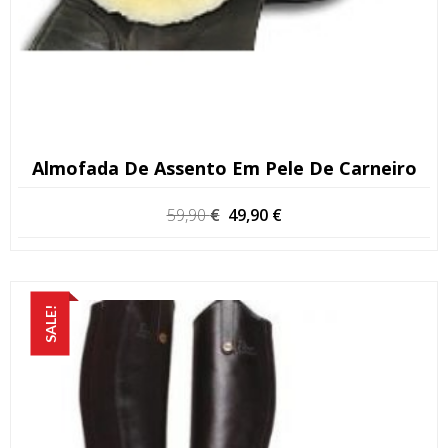
Almofada De Assento Em Pele De Carneiro
O
O
59,90
€
49,90
€
preço
preço
original
atual
era:
é:
59,90 €.
49,90 €.
SALE!