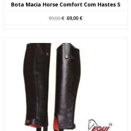
Bota Macia Horse Comfort Com Hastes S
O
O
89,00
€
69,00
€
preço
preço
original
atual
era:
é:
89,00 €.
69,00 €.