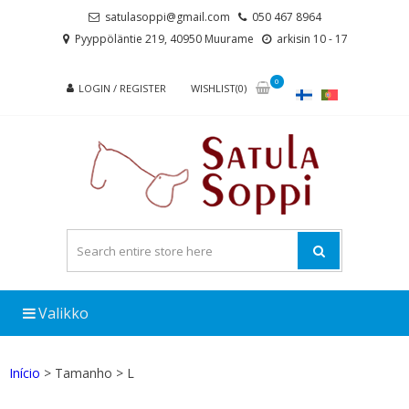
Skip
Skip
satulasoppi@gmail.com
050 467 8964
to
to
Pyyppöläntie 219, 40950 Muurame
arkisin 10 - 17
navigation
content
0
LOGIN / REGISTER
WISHLIST(0)
Valikko
Início
> Tamanho > L