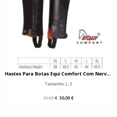
Hastes Para Botas Equi Comfort Com Nervura XS
Tamanho
:
L, S
:
O
O
69,00
€
50,00
€
preço
preço
original
atual
era:
é: