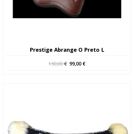
Prestige Abrange O Preto L
O
O
130,00
€
99,00
€
preço
preço
original
atual
era:
é:
130,00 €.
99,00 €.