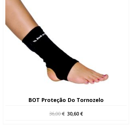
BOT Proteção Do Tornozelo
O
O
36,00
€
30,60
€
preço
preço
original
atual