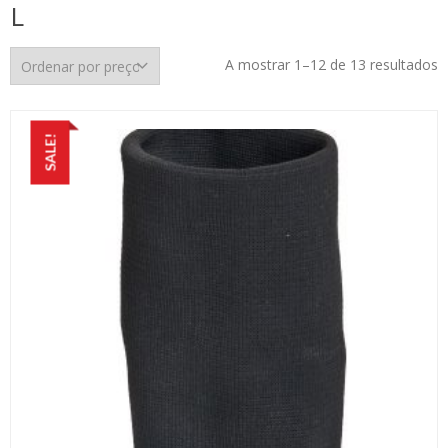
L
O
A mostrar 1–12 de 13 resultados
p
p
m
SALE!
p
m