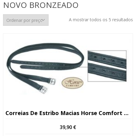
NOVO BRONZEADO
O
A mostrar todos os 5 resultados
p
p
m
p
m
Correias De Estribo Macias Horse Comfort Preto/castanho/castanho-Escuro
39,90
€