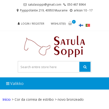
Skip
Skip
satulasoppi@gmail.com
050 467 8964
to
to
Pyyppöläntie 219, 40950 Muurame
arkisin 10 - 17
navigation
content
0
LOGIN / REGISTER
WISHLIST(0)
Valikko
Início
> Cor da correia de estribo > novo bronzeado