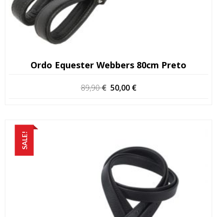
Ordo Equester Webbers 80cm Preto
O
O
89,90
€
50,00
€
preço
preço
original
atual
era:
é:
89,90 €.
50,00 €.
SALE!