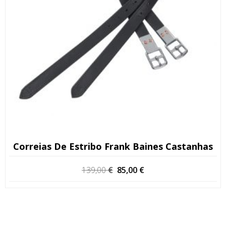
Correias De Estribo Frank Baines Castanhas
O
O
139,00
€
85,00
€
preço
preço
original
atual
era:
é:
139,00 €.
85,00 €.