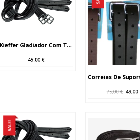
Kieffer Gladiador Com Tiras De Estribo Tabaco (Kopio)
45,00
€
Correias De Suporte Wintec Pro Mocha 1
O
75,00
€
49,00
preço
origin
era:
75,00 
SALE!