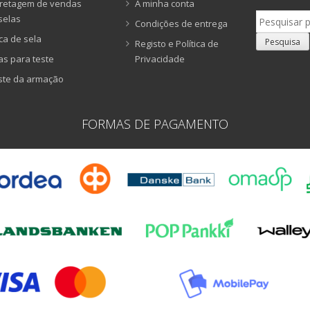
retagem de vendas
A minha conta
Pesquisar
selas
Condições de entrega
por:
ca de sela
Pesquisa
Registo e Política de
as para teste
Privacidade
ste da armação
FORMAS DE PAGAMENTO