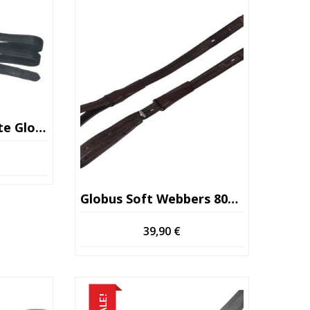
menor
para
maior
orço De Nylon
Globus Soft Webbers 80cm Preto
39,90
€
SALE!