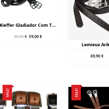
Kieffer Gladiador Com Tiras De Estribo Tabaco
O
O
89,00
€
59,00
€
preço
preço
Lemieux Ari
original
atual
era:
é:
69,90
€
89,00 €.
59,00 €.
SALE!
SALE!