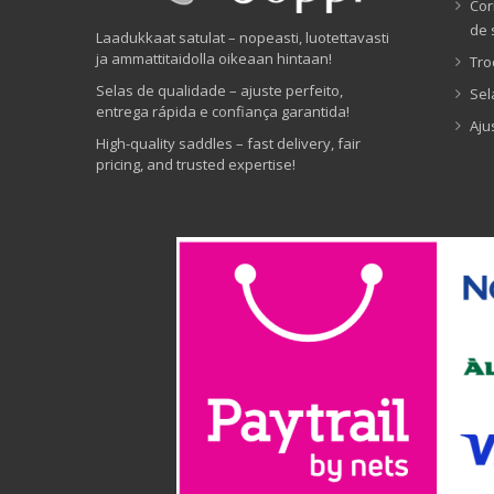
Cor
de 
Laadukkaat satulat – nopeasti, luotettavasti
ja ammattitaidolla oikeaan hintaan!
Tro
Selas de qualidade – ajuste perfeito,
Sel
entrega rápida e confiança garantida!
Aju
High-quality saddles – fast delivery, fair
pricing, and trusted expertise!