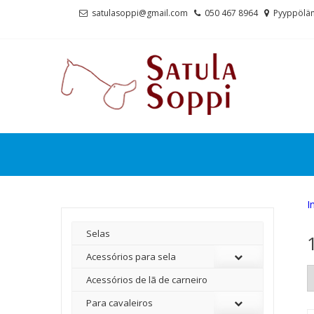
Skip
Skip
satulasoppi@gmail.com
050 467 8964
Pyyppölän
to
to
navigation
content
I
Selas
Acessórios para sela
Acessórios de lã de carneiro
Para cavaleiros