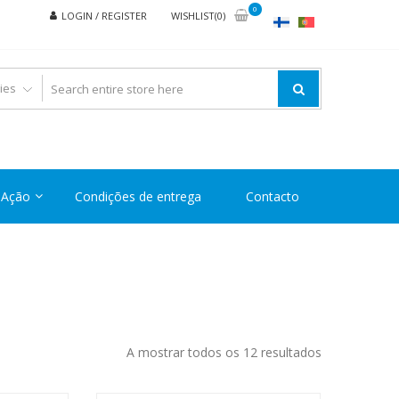
0
LOGIN / REGISTER
WISHLIST(0)
Ação
Condições de entrega
Contacto
Ordenado
A mostrar todos os 12 resultados
por
preço: