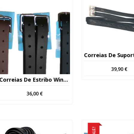
Correias De Suporte Globus Macias Com Ref
39,90
€
Correias De Estribo Wintec 160cm
36,00
€
SALE!