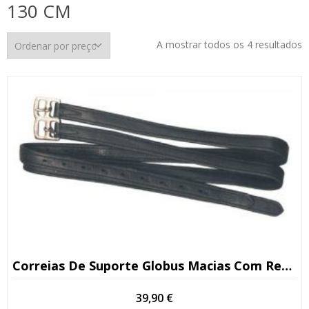
130 CM
O
A mostrar todos os 4 resultados
p
p
m
p
m
Correias De Suporte Globus Macias Com Reforço De Nylon
39,90
€