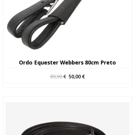
Ordo Equester Webbers 80cm Preto
O
O
89,90
€
50,00
€
preço
preço
original
atual
era:
é:
89,90 €.
50,00 €.