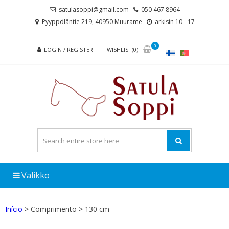
Skip
Skip
satulasoppi@gmail.com
050 467 8964
to
to
Pyyppöläntie 219, 40950 Muurame
arkisin 10 - 17
navigation
content
0
LOGIN / REGISTER
WISHLIST(0)
Valikko
Início
> Comprimento > 130 cm