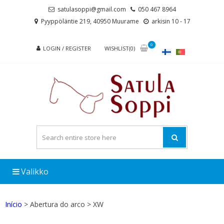
Skip
Skip
satulasoppi@gmail.com
050 467 8964
to
to
Pyyppöläntie 219, 40950 Muurame
arkisin 10 - 17
navigation
content
0
LOGIN / REGISTER
WISHLIST(0)
Valikko
Início
> Abertura do arco > XW