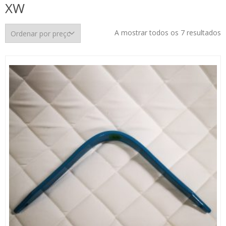
XW
O
A mostrar todos os 7 resultados
p
p
m
p
m