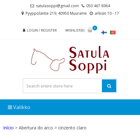
Skip
Skip
satulasoppi@gmail.com
050 467 8964
to
to
Pyyppöläntie 219, 40950 Muurame
arkisin 10 - 17
navigation
content
0
LOGIN / REGISTER
WISHLIST(0)
Valikko
Início
> Abertura do arco > cinzento claro