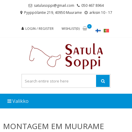
Skip
Skip
satulasoppi@gmail.com
050 467 8964
to
to
Pyyppöläntie 219, 40950 Muurame
arkisin 10 - 17
navigation
content
0
LOGIN / REGISTER
WISHLIST(0)
Valikko
MONTAGEM EM MUURAME