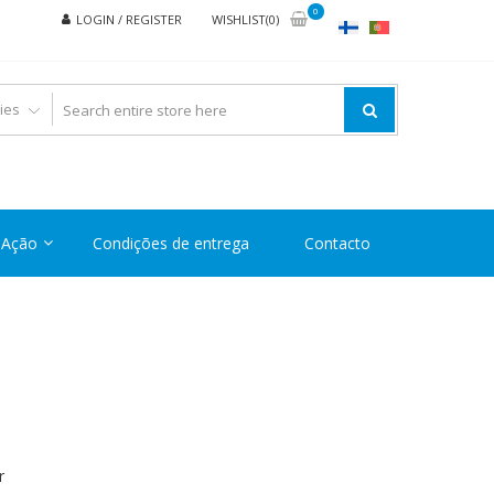
0
LOGIN / REGISTER
WISHLIST(0)
Ação
Condições de entrega
Contacto
r