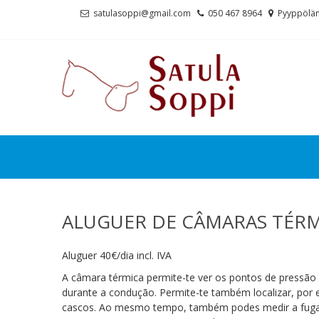
Skip
Skip
satulasoppi@gmail.com
050 467 8964
Pyyppölän
to
to
navigation
content
ALUGUER DE CÂMARAS TÉRM
Aluguer 40€/dia incl. IVA
A câmara térmica permite-te ver os pontos de pressão 
durante a condução. Permite-te também localizar, por
cascos. Ao mesmo tempo, também podes medir a fuga de 