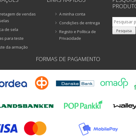
PRODUT
retagem de vendas
A minha conta
Pesquisar
selas
Condições de entrega
por:
ca de sela
Pesquisa
Registo e Política de
as para teste
Privacidade
ste da armação
FORMAS DE PAGAMENTO